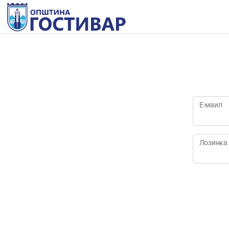
Е-маил
Лозинка